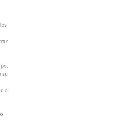
los
z
trar
spo,
n su
y
e él
to