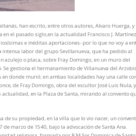
tanás, han escrito, entre otros autores, Alvaro Huerga, y 
a en el pasado siglo,en la actualidad Francisco J. Martíne
iosísimas e inéditas aportaciones- por lo que no voy a en
a intensa labor del grupo Sevillanueva, que ha pedido al
un azulejo o placa, sobre Fray Domingo, en un muro del
o. Se gestiona el hermanamiento de Villanueva del Arzobi
es en donde murió; en ambas localidades hay una calle co
nce, de Fray Domingo, obra del escultor José Luis Nula, 
actualidad, en la Plaza de Santa, mirando al convento qu
de su propiedad, en la villa que lo vio nacer, un conven
7 de marzo de 1540, bajo la advocación de Santa Ana.
unidad religiosa, formada por R.M Sor Dominica de Santo