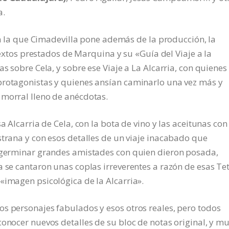
a.
 en la que Cimadevilla pone además de la producción, la
 textos prestados de Marquina y su «Guía del Viaje a la
as sobre Cela, y sobre ese Viaje a La Alcarria, con quienes
protagonistas y quienes ansían caminarlo una vez más y
 morral lleno de anécdotas.
a Alcarria de Cela, con la bota de vino y las aceitunas con
strana y con esos detalles de un viaje inacabado que
o germinar grandes amistades con quien dieron posada,
a se cantaron unas coplas irreverentes a razón de esas Te
«imagen psicológica de la Alcarria».
s personajes fabulados y esos otros reales, pero todos
conocer nuevos detalles de su bloc de notas original, y m