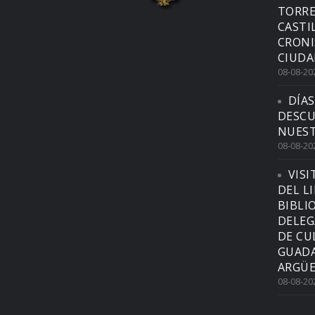
TORRE
CASTI
CRONI
CIUDA
08-08-20
DÍAS
DESCU
NUEST
08-08-20
VISI
DEL L
BIBLI
DELEG
DE CU
GUADA
ARGÜE
08-08-20