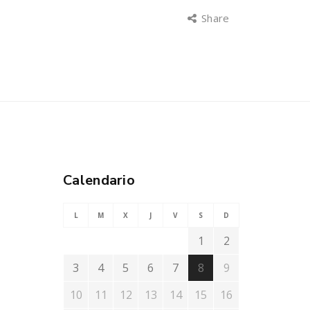
Share
Calendario
L
M
X
J
V
S
D
1
2
3
4
5
6
7
8
9
10
11
12
13
14
15
16