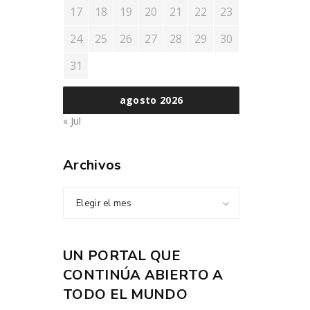
17
18
19
20
21
22
23
24
25
26
27
28
29
30
31
agosto 2026
« Jul
Archivos
Elegir el mes
UN PORTAL QUE
CONTINÚA ABIERTO A
TODO EL MUNDO