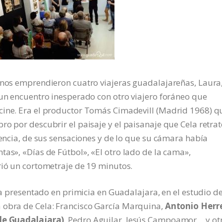
ranos emprendieron cuatro viajeras guadalajareñas, Laura
 un encuentro inesperado con otro viajero foráneo que
cine. Era el productor Tomás Cimadevill (Madrid 1968) q
ro por descubrir el paisaje y el paisanaje que Cela retrat
iencia, de sus sensaciones y de lo que su cámara había
tas», «Días de Fútbol», «El otro lado de la cama»,
rió un cortometraje de 19 minutos.
era presentado en primicia en Guadalajara, en el estudio d
 obra de Cela: Francisco García Marquina,
Antonio Herr
 de Guadalajara)
, Pedro Aguilar, Jesús Campoamor… y ot