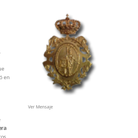
,
ue
ó en
Ver Mensaje
e
era
ros