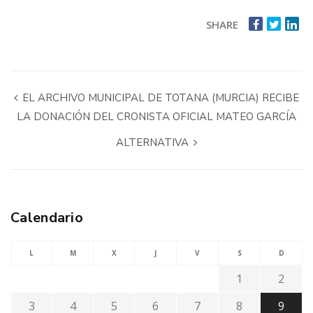
SHARE
EL ARCHIVO MUNICIPAL DE TOTANA (MURCIA) RECIBE
LA DONACIÓN DEL CRONISTA OFICIAL MATEO GARCÍA
ALTERNATIVA
Calendario
L
M
X
J
V
S
D
1
2
3
4
5
6
7
8
9