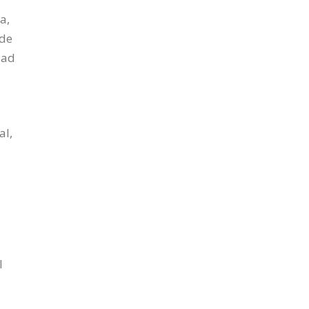
a,
 de
dad
al,
l