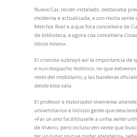
Nuevo Cal, recién instalado, destacaba pre
moderna e actualizada, e con moita xente q
Melchor Roel e a que fora concelleira de C
de biblioteca, e agora coa concelleira C
libros novos».
El cronista subrayó así la importancia de
e nun despacho histórico, no que estiveron
resto del mobiliario, y las banderas oficia
desde esta sala.
El profesor e historiador viveirense atiende
universitarios e incluso gente que descien
«Fai un ano facilitóuselle a unha xente un
de Viveiro, pero incluso vén xente que bu
ter un lugar no que poder atendelos», seña