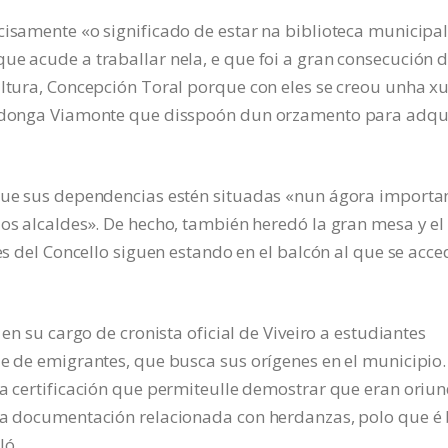
cisamente «o significado de estar na biblioteca municipal
ue acude a traballar nela, e que foi a gran consecución 
ultura, Concepción Toral porque con eles se creou unha x
ovadonga Viamonte que disspoón dun orzamento para adqui
 que sus dependencias estén situadas «nun ágora importan
 os alcaldes». De hecho, también heredó la gran mesa y el
les del Concello siguen estando en el balcón al que se acce
 en su cargo de cronista oficial de Viveiro a estudiantes
de de emigrantes, que busca sus orígenes en el municipio.
ha certificación que permiteulle demostrar que eran oriu
sca documentación relacionada con herdanzas, polo que é
ló.