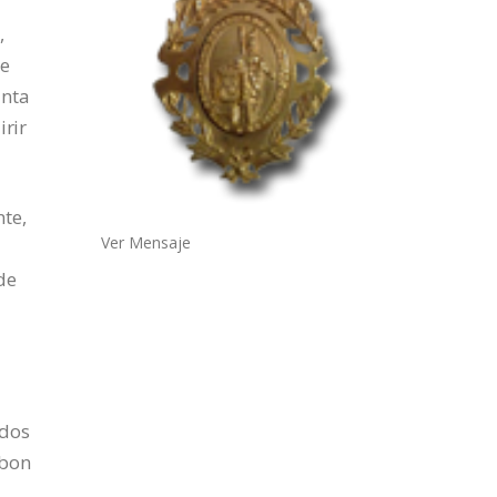
,
de
unta
rir
te,
Ver Mensaje
de
ndos
 bon