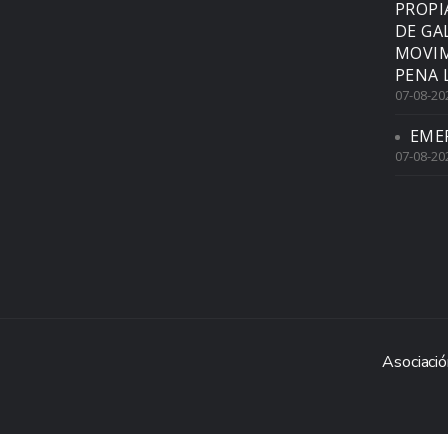
PROPI
DE GA
MOVIM
PENA 
07-08-20
EME
07-08-20
Asociació