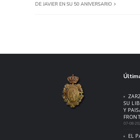
DE JAVIER EN SU 50 ANIVERSARIO
Última
ZAR
SU LI
Y PAI
FRONT
07-08-20
EL P