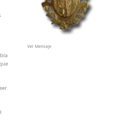
s
Ver Mensaje
abía
 que
eer
l