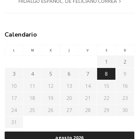
HIDALGO ESPAÑOL’, DE FELICIANO CORREA‏
Calendario
L
M
X
J
V
S
D
1
2
3
4
5
6
7
8
9
10
11
12
13
14
15
16
17
18
19
20
21
22
23
24
25
26
27
28
29
30
31
agosto 2026