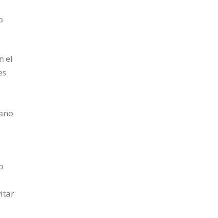
o
n el
es
iano
o
itar