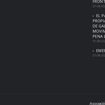
FRONT
07-08-20
EL P
PROPI
DE GA
MOVIM
PENA 
07-08-20
EME
07-08-20
Asociació