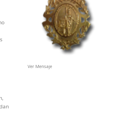
mo
es
Ver Mensaje
n,
udan