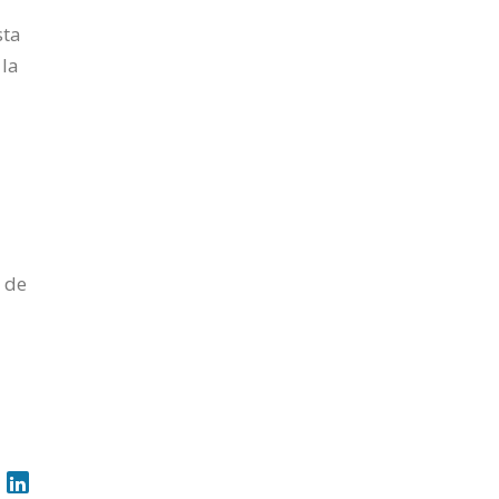
sta
 la
 de