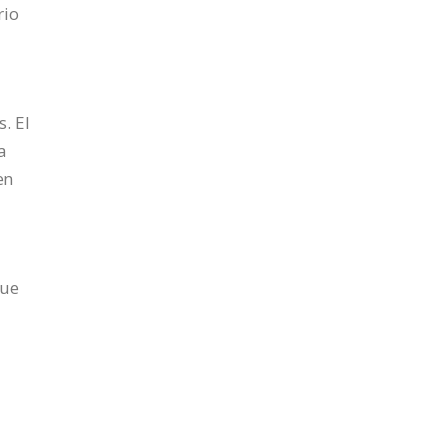
rio
. El
a
en
que