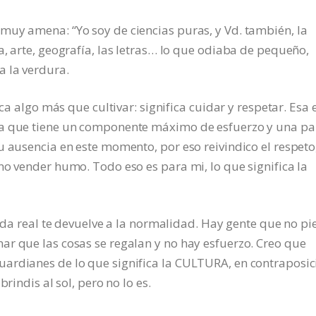
muy amena: “Yo soy de ciencias puras, y Vd. también, la
a, arte, geografía, las letras… lo que odiaba de pequeño,
a la verdura.
ca algo más que cultivar: significa cuidar y respetar. Esa e
ra que tiene un componente máximo de esfuerzo y una pa
u ausencia en este momento, por eso reivindico el respeto,
no vender humo. Todo eso es para mi, lo que significa la
vida real te devuelve a la normalidad. Hay gente que no pi
ar que las cosas se regalan y no hay esfuerzo. Creo que
ardianes de lo que significa la CULTURA, en contraposic
rindis al sol, pero no lo es.