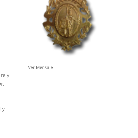
Ver Mensaje
re y
r.
d y
l