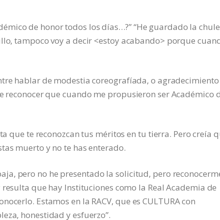
émico de honor todos los días…?” “He guardado la chule
rillo, tampoco voy a decir <estoy acabando> porque cuan
ntre hablar de modestia coreografíada, o agradecimiento
 de reconocer que cuando me propusieron ser Académico 
ta que te reconozcan tus méritos en tu tierra. Pero creía 
tas muerto y no te has enterado.
ja, pero no he presentado la solicitud, pero reconocerm
y resulta que hay Instituciones como la Real Academia de
conocerlo. Estamos en la RACV, que es CULTURA con
leza, honestidad y esfuerzo”.