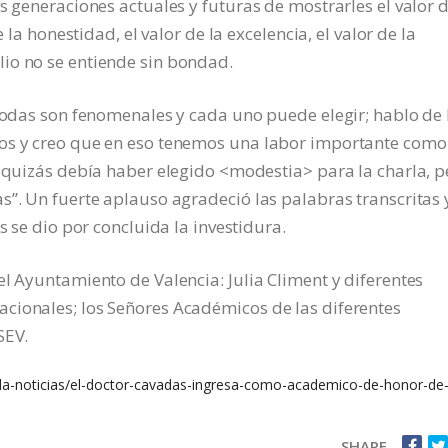
s generaciones actuales y futuras de mostrarles el valor d
 la honestidad, el valor de la excelencia, el valor de la
io no se entiende sin bondad.
 todas son fenomenales y cada uno puede elegir; hablo de 
nos y creo que en eso tenemos una labor importante como
Y quizás debía haber elegido <modestia> para la charla, p
s”. Un fuerte aplauso agradeció las palabras transcritas 
s se dio por concluida la investidura.
el Ayuntamiento de Valencia: Julia Climent y diferentes
cionales; los Señores Académicos de las diferentes
SEV.
pda-noticias/el-doctor-cavadas-ingresa-como-academico-de-honor-de-
SHARE