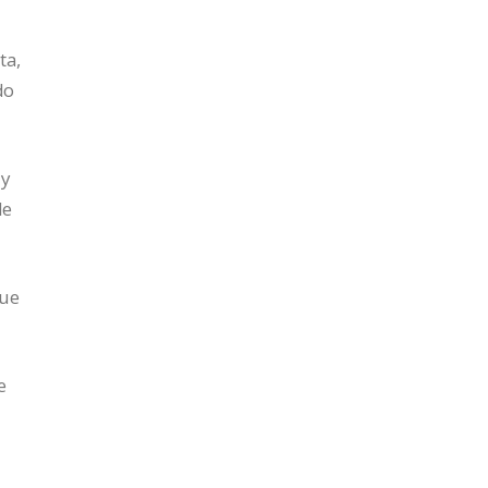
ta,
do
 y
de
que
e