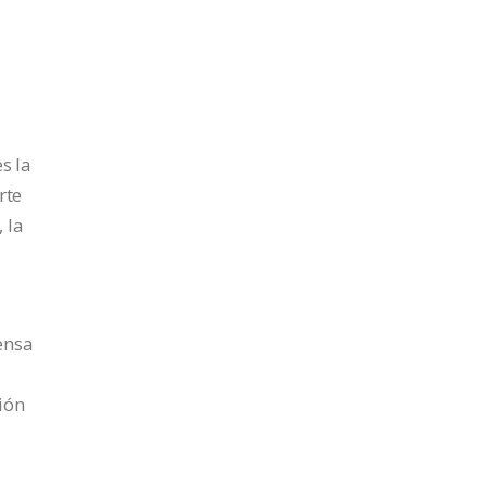
s la
rte
 la
ensa
ión