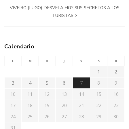
VIVEIRO (LUGO) DESVELA HOY SUS SECRETOS A LOS
TURISTAS
Calendario
L
M
X
J
V
S
D
1
2
3
4
5
6
7
8
9
10
11
12
13
14
15
16
17
18
19
20
21
22
23
24
25
26
27
28
29
30
31