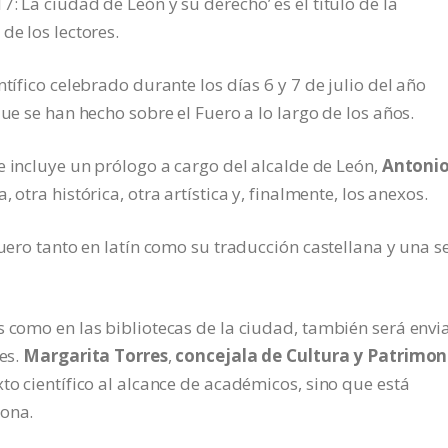
: La ciudad de León y su derecho’ es el título de la
de los lectores.
tífico celebrado durante los días 6 y 7 de julio del año
que se han hecho sobre el Fuero a lo largo de los años.
e incluye un prólogo a cargo del alcalde de León,
Antoni
, otra histórica, otra artística y, finalmente, los anexos.
fuero tanto en latín como su traducción castellana y una s
s como en las bibliotecas de la ciudad, también será env
les.
Margarita Torres
,
concejala de Cultura y Patrimon
to científico al alcance de académicos, sino que está
sona.