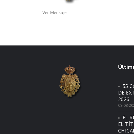
Ver Mensaje
Última
55 
DE EX
2026.
08-08-20
EL R
EL TÍ
CHICA