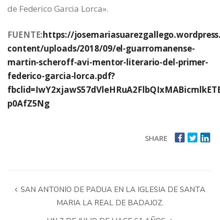
de Federico Garcia Lorca».
FUENTE:
https://josemariasuarezgallego.wordpres
content/uploads/2018/09/el-guarromanense-
martin-scheroff-avi-mentor-literario-del-primer-
federico-garcia-lorca.pdf?
fbclid=IwY2xjawS57dVleHRuA2FlbQIxMABicml
p0AfZ5Ng
SHARE
SAN ANTONIO DE PADUA EN LA IGLESIA DE SANTA
MARIA LA REAL DE BADAJOZ.