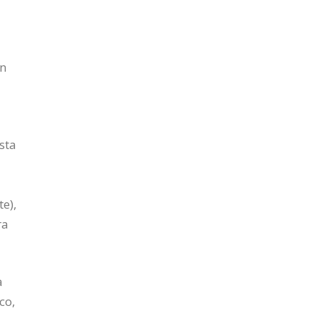
on
sta
e),
ra
a
co,