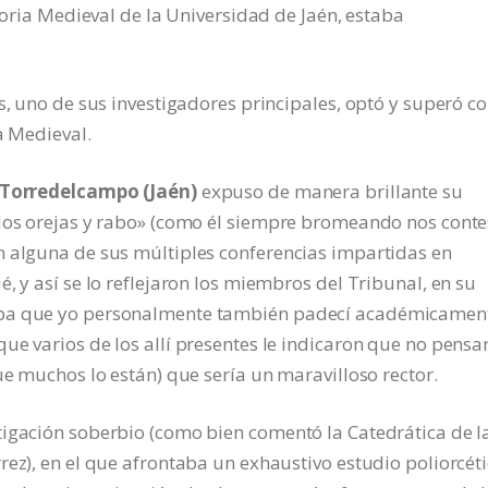
storia Medieval de la Universidad de Jaén, estaba
s, uno de sus investigadores principales, optó y superó c
ia Medieval.
e Torredelcampo (Jaén)
expuso de manera brillante su
 dos orejas y rabo» (como él siempre bromeando nos conte
n alguna de sus múltiples conferencias impartidas en
, y así se lo reflejaron los miembros del Tribunal, en su
apa que yo personalmente también padecí académicament
ue varios de los allí presentes le indicaron que no pensa
ue muchos lo están) que sería un maravilloso rector.
tigación soberbio (como bien comentó la Catedrática de l
ez), en el que afrontaba un exhaustivo estudio poliorcéti