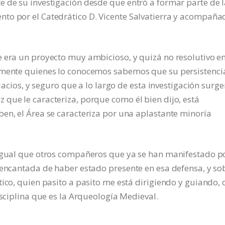
e de su investigación desde que entró a formar parte de 
to por el Catedrático D. Vicente Salvatierra y acompaña
.
e era un proyecto muy ambicioso, y quizá no resolutivo e
amente quienes lo conocemos sabemos que su persistencia
alacios, y seguro que a lo largo de esta investigación surge
que le caracteriza, porque como él bien dijo, está
en, el Área se caracteriza por una aplastante minoría
 igual que otros compañeros que ya se han manifestado p
 encantada de haber estado presente en esa defensa, y so
ico, quien pasito a pasito me está dirigiendo y guiando, 
isciplina que es la Arqueología Medieval.