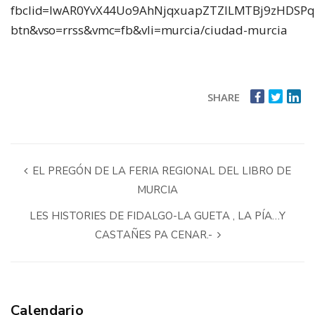
fbclid=IwAR0YvX44Uo9AhNjqxuapZTZILMTBj9zHDSP
btn&vso=rrss&vmc=fb&vli=murcia/ciudad-murcia
SHARE
EL PREGÓN DE LA FERIA REGIONAL DEL LIBRO DE
MURCIA
LES HISTORIES DE FIDALGO-LA GUETA , LA PÍA…Y
CASTAÑES PA CENAR.-
Calendario