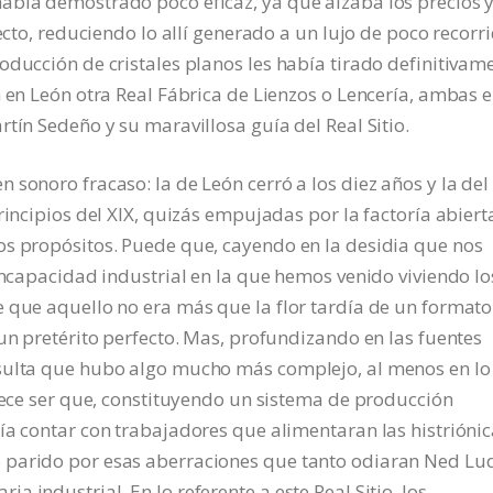
abía demostrado poco eficaz, ya que alzaba los precios 
ecto, reduciendo lo allí generado a un lujo de poco recorri
oducción de cristales planos les había tirado definitivam
n en León otra Real Fábrica de Lienzos o Lencería, ambas 
tín Sedeño y su maravillosa guía del Real Sitio.
sonoro fracaso: la de León cerró a los diez años y la del
rincipios del XIX, quizás empujadas por la factoría abiert
os propósitos. Puede que, cayendo en la desidia que nos
 incapacidad industrial en la que hemos venido viviendo lo
 que aquello no era más que la flor tardía de un formato
 un pretérito perfecto. Mas, profundizando en las fuentes
esulta que hubo algo mucho más complejo, al menos en lo
arece ser que, constituyendo un sistema de producción
ía contar con trabajadores que alimentaran las histrióni
 parido por esas aberraciones que tanto odiaran Ned Lu
 industrial. En lo referente a este Real Sitio, los