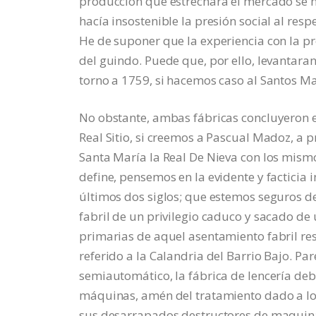
producción que estrechara el mercado se h
hacía insostenible la presión social al resp
He de suponer que la experiencia con la pr
del guindo. Puede que, por ello, levantara
torno a 1759, si hacemos caso al Santos Mar
No obstante, ambas fábricas concluyeron en 
Real Sitio, si creemos a Pascual Madoz, a p
Santa María la Real De Nieva con los mism
define, pensemos en la evidente y facticia
últimos dos siglos; que estemos seguros de
fabril de un privilegio caduco y sacado de
primarias de aquel asentamiento fabril r
referido a la Calandria del Barrio Bajo. P
semiautomático, la fábrica de lencería deb
máquinas, amén del tratamiento dado a lo
sus desarrapados destructores de maquinaria