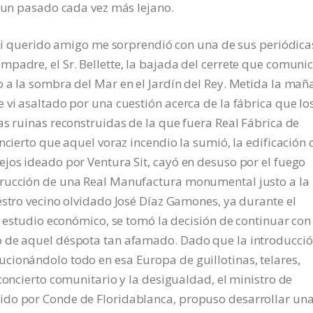
e un pasado cada vez más lejano.
, mi querido amigo me sorprendió con una de sus periódica
padre, el Sr. Bellette, la bajada del cerrete que comunic
 a la sombra del Mar en el Jardín del Rey. Metida la mañ
 vi asaltado por una cuestión acerca de la fábrica que lo
as ruinas reconstruidas de la que fuera Real Fábrica de
ncierto que aquel voraz incendio la sumió, la edificación
jos ideado por Ventura Sit, cayó en desuso por el fuego
trucción de una Real Manufactura monumental justo a la
estro vecino olvidado José Díaz Gamones, ya durante el
a estudio económico, se tomó la decisión de continuar con
o de aquel déspota tan afamado. Dado que la introducci
cionándolo todo en esa Europa de guillotinas, telares,
concierto comunitario y la desigualdad, el ministro de
ido por Conde de Floridablanca, propuso desarrollar un