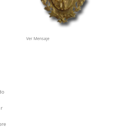
Ver Mensaje
do
ar
pre