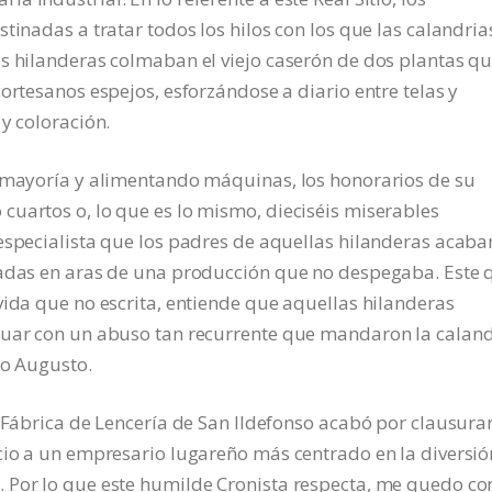
tinadas a tratar todos los hilos con los que las calandria
as hilanderas colmaban el viejo caserón de dos plantas q
ortesanos espejos, esforzándose a diario entre telas y
y coloración.
u mayoría y alimentando máquinas, los honorarios de su
uartos o, lo que es lo mismo, dieciséis miserables
especialista que los padres de aquellas hilanderas acaba
tadas en aras de una producción que no despegaba. Este 
vida que no escrita, entiende que aquellas hilanderas
nuar con un abuso tan recurrente que mandaron la caland
io Augusto.
l Fábrica de Lencería de San Ildefonso acabó por clausura
cio a un empresario lugareño más centrado en la diversió
 Por lo que este humilde Cronista respecta, me quedo co