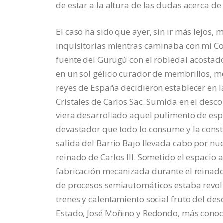
de estar a la altura de las dudas acerca d
El caso ha sido que ayer, sin ir más lejos
inquisitorias mientras caminaba con mi Com
fuente del Gurugú con el robledal acostado
en un sol gélido curador de membrillos, me
reyes de España decidieron establecer en l
Cristales de Carlos Sac. Sumida en el desco
viera desarrollado aquel pulimento de espe
devastador que todo lo consume y la cons
salida del Barrio Bajo llevada cabo por nu
reinado de Carlos III. Sometido el espacio 
fabricación mecanizada durante el reinad
de procesos semiautomáticos estaba revolu
trenes y calentamiento social fruto del des
Estado, José Moñino y Redondo, más conoc