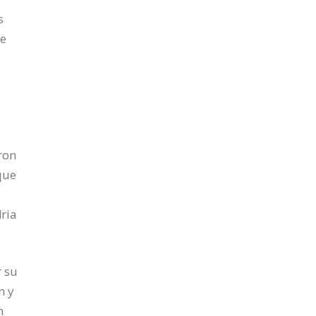
s
ue
ron
que
ria
r su
n y
n