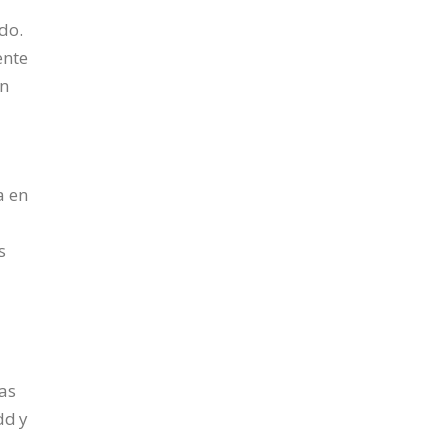
y
do.
ente
en
a en
s
cas
dd y