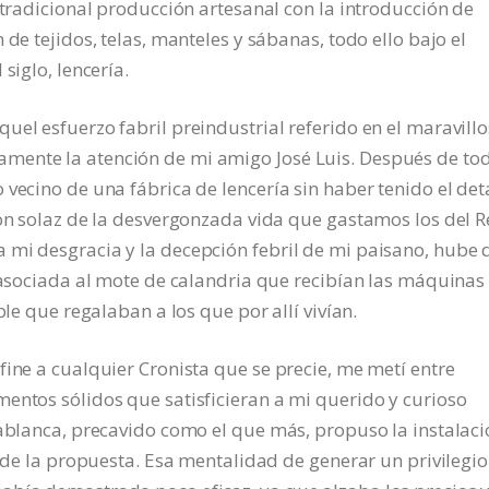
 tradicional producción artesanal con la introducción de
de tejidos, telas, manteles y sábanas, todo ello bajo el
siglo, lencería.
uel esfuerzo fabril preindustrial referido en el maravill
mente la atención de mi amigo José Luis. Después de tod
vecino de una fábrica de lencería sin haber tenido el det
ión solaz de la desvergonzada vida que gastamos los del R
 mi desgracia y la decepción febril de mi paisano, hube 
 asociada al mote de calandria que recibían las máquinas 
ble que regalaban a los que por allí vivían.
fine a cualquier Cronista que se precie, me metí entre
entos sólidos que satisficieran a mi querido y curioso
dablanca, precavido como el que más, propuso la instalac
o de la propuesta. Esa mentalidad de generar un privilegio