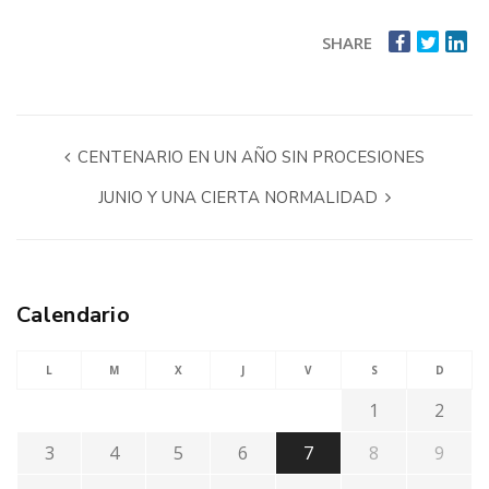
SHARE
CENTENARIO EN UN AÑO SIN PROCESIONES
JUNIO Y UNA CIERTA NORMALIDAD
Calendario
L
M
X
J
V
S
D
1
2
3
4
5
6
7
8
9