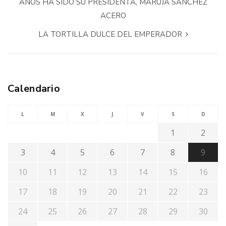
AÑOS HA SIDO SU PRESIDENTA, MARUJA SÁNCHEZ
ACERO
LA TORTILLA DULCE DEL EMPERADOR
Calendario
L
M
X
J
V
S
D
1
2
3
4
5
6
7
8
9
10
11
12
13
14
15
16
17
18
19
20
21
22
23
24
25
26
27
28
29
30