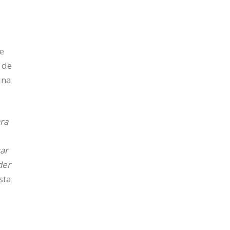
de
 de
una
ara
sar
der
sta