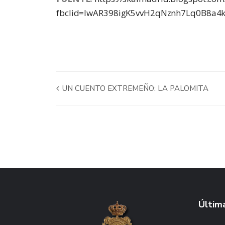
fbclid=IwAR398igK5vvH2qNznh7Lq0B8a
UN CUENTO EXTREMEÑO: LA PALOMITA
Última