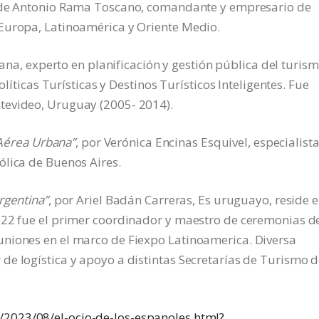
e Antonio Rama Toscano, comandante y empresario de
Europa, Latinoamérica y Oriente Medio.
ana, experto en planificación y gestión pública del turism
olíticas Turísticas y Destinos Turísticos Inteligentes. Fue
tevideo, Uruguay (2005- 2014).
d Aérea Urbana”
, por Verónica Encinas Esquivel, especialist
ólica de Buenos Aires.
rgentina”
, por Ariel Badán Carreras, Es uruguayo, reside 
022 fue el primer coordinador y maestro de ceremonias d
niones en el marco de Fiexpo Latinoamerica. Diversa
de logística y apoyo a distintas Secretarías de Turismo 
/2023/08/el-ocio-de-los-espanoles.html?