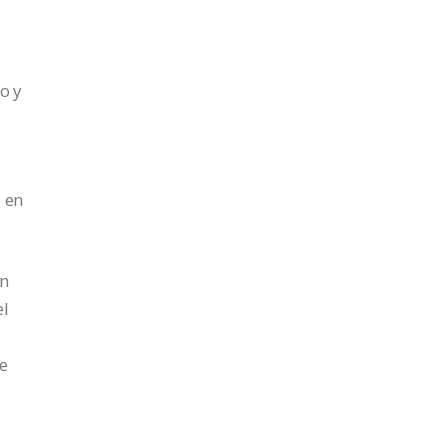
o y
a en
en
el
de