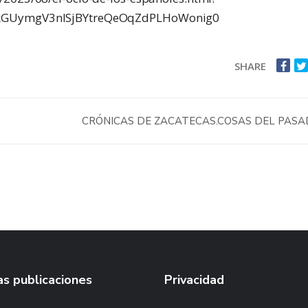
4kGUymgV3nISjBYtreQeOqZdPLHoWonig0
SHARE
CRÓNICAS DE ZACATECAS.COSAS DEL PAS
s publicaciones
Privacidad