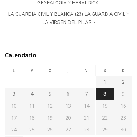
GENEALOGÍA Y HERÁLDICA,
LA GUARDIA CIVIL Y BLANCA (23) LA GUARDIA CIVIL Y
LA VIRGEN DEL PILAR
Calendario
L
M
X
J
V
S
D
1
2
3
4
5
6
7
8
9
10
11
12
13
14
15
16
17
18
19
20
21
22
23
24
25
26
27
28
29
30