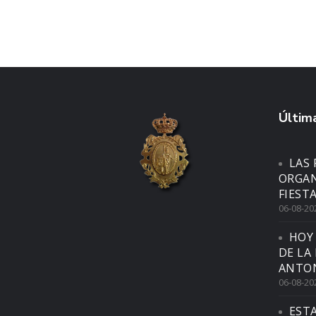
Última
LAS 
ORGAN
FIEST
06-08-20
HOY
DE LA
ANTON
06-08-20
EST