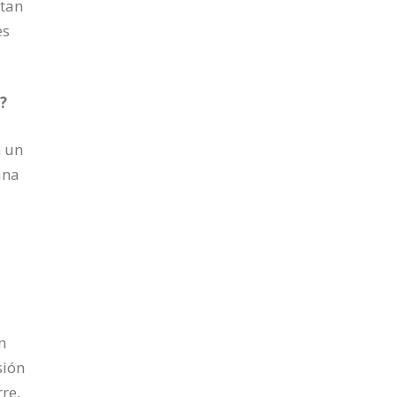
 tan
es
?
n un
una
n
sión
re,