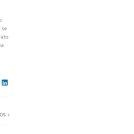
o
 se
rato
ea
ÑOS