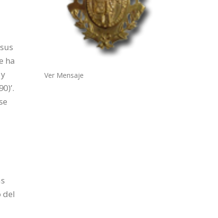
 sus
e ha
 y
Ver Mensaje
0)’.
se
as
 del