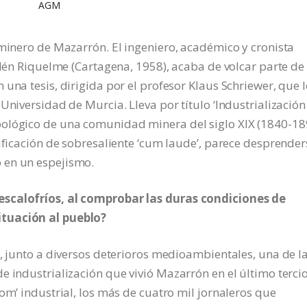
AGM
 minero de Mazarrón. El ingeniero, académico y cronista
llén Riquelme (Cartagena, 1958), acaba de volcar parte de
una tesis, dirigida por el profesor Klaus Schriewer, que l
Universidad de Murcia. Lleva por título ‘Industrialización
ológico de una comunidad minera del siglo XIX (1840-189
lificación de sobresaliente ‘cum laude’, parece desprender
 en un espejismo.
escalofríos, al comprobar las duras condiciones de
ituación al pueblo?
e, junto a diversos deterioros medioambientales, una de l
e industrialización que vivió Mazarrón en el último tercio
om’ industrial, los más de cuatro mil jornaleros que