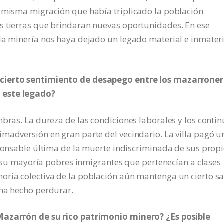
a misma migración que había triplicado la población
s tierras que brindaran nuevas oportunidades. En ese
 la minería nos haya dejado un legado material e inmater
 cierto sentimiento de desapego entre los mazarrone
 este legado?
mbras. La dureza de las condiciones laborales y los conti
madversión en gran parte del vecindario. La villa pagó u
sponsable última de la muerte indiscriminada de sus prop
en su mayoría pobres inmigrantes que pertenecían a clases
oria colectiva de la población aún mantenga un cierto s
 ha hecho perdurar.
 Mazarrón de su rico patrimonio minero? ¿Es posible