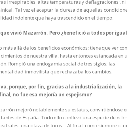
 irrespirables, altas temperaturas y deflagraciones;, ni
nical. Tal vez el aceptar la dureza de aquellas condicion
idad indolente que haya trascendido en el tiempo.
 que vivió Mazarrón. Pero ¿benefició a todos por igual
 más allá de los beneficios económicos; tiene que ver co
cimientos de nuestra villa, hasta entonces estancada en 
ón. Rompió una endogamia social de tres siglos; las
entalidad inmovilista que rechazaba los cambios.
, porque, por fin, gracias a la industrialización, la
 final, no fue esa mejoría un espejismo?
zarrón mejoró notablemente su estatus, convirtiéndose e
tantes de España. Todo ello conllevó una especie de eclo
teatrales, una plaza de toros… Al final, como siempre ocur