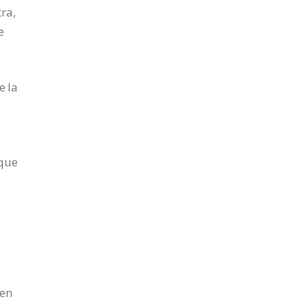
ra,
e
e la
 que
 en