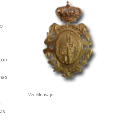
do
con
nas,
Ver Mensaje
n
 de