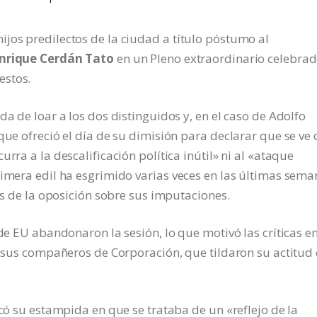
jos predilectos de la ciudad a título póstumo al
Enrique Cerdán Tato
en un Pleno extraordinario celebra
estos.
da de loar a los dos distinguidos y, en el caso de Adolfo
que ofreció el día de su dimisión para declarar que se ve 
rra a la descalificación política inútil» ni al «ataque
rimera edil ha esgrimido varias veces en las últimas sema
nes de la oposición sobre sus imputaciones.
 de EU abandonaron la sesión, lo que motivó las críticas e
de sus compañeros de Corporación, que tildaron su actitud
icó su estampida en que se trataba de un «reflejo de la