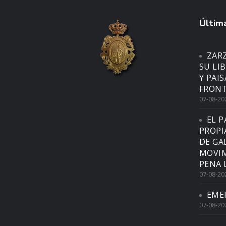
Última
ZAR
SU LI
Y PAI
FRONT
07-08-20
EL P
PROPI
DE GA
MOVIM
PENA 
07-08-20
EME
07-08-20