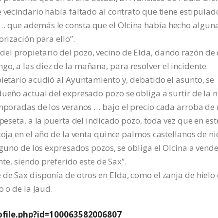
e vecindario había faltado al contrato que tiene estipulad
s… que además le consta que el Olcina había hecho algun
orización para ello”.
el propietario del pozo, vecino de Elda, dando razón de
o, a las diez de la mañana, para resolver el incidente.
pietario acudió al Ayuntamiento y, debatido el asunto, se
dueño actual del expresado pozo se obliga a surtir de la n
emporadas de los veranos … bajo el precio cada arroba de 
 peseta, a la puerta del indicado pozo, toda vez que en est
coja en el año de la venta quince palmos castellanos de ni
inguno de los expresados pozos, se obliga el Olcina a vende
nte, siendo preferido este de Sax”.
 de Sax disponía de otros en Elda, como el zanja de hielo
o o de la Jaud.
file.php?id=100063582006807