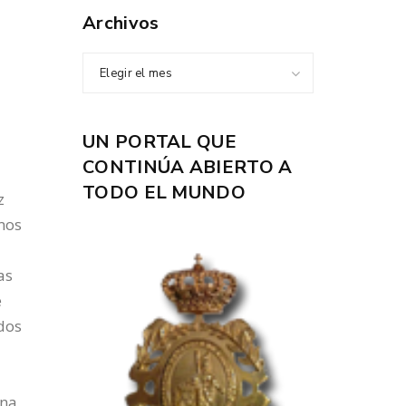
Archivos
Elegir el mes
UN PORTAL QUE
CONTINÚA ABIERTO A
TODO EL MUNDO
z
mos
as
e
dos
na,