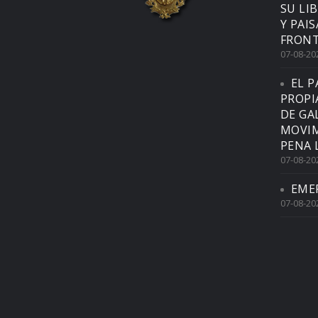
SU LI
Y PAI
FRONT
07-08-20
EL P
PROPI
DE GA
MOVIM
PENA 
07-08-20
EME
07-08-20