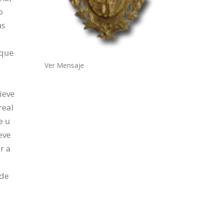
o
as
 que
Ver Mensaje
ieve
real
e u
eve
r a
 de