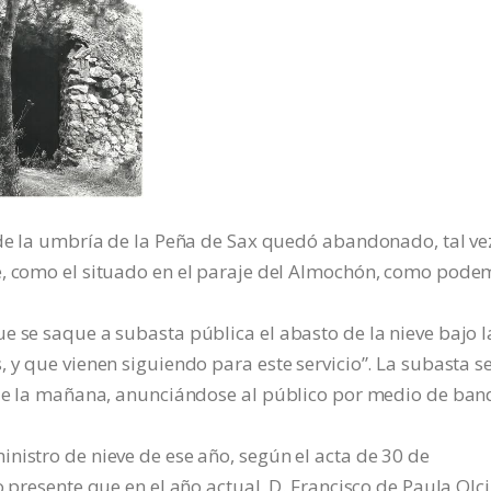
 de la umbría de la Peña de Sax quedó abandonado, tal ve
e, como el situado en el paraje del Almochón, como pode
e se saque a subasta pública el abasto de la nieve bajo l
 y que vienen siguiendo para este servicio”. La subasta s
e de la mañana, anunciándose al público por medio de ban
nistro de nieve de ese año, según el acta de 30 de
o presente que en el año actual, D. Francisco de Paula Olci