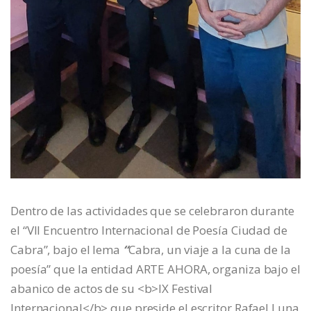
Dentro de las actividades que se celebraron durante
el “VII Encuentro Internacional de Poesía Ciudad de
Cabra”, bajo
el lema
“
Cabra, un viaje a la cuna de la
poesía” que la entidad ARTE AHORA, organiza bajo el
abanico de actos de su <b>IX Festival
Internacional</b> que preside el escritor Rafael Luna