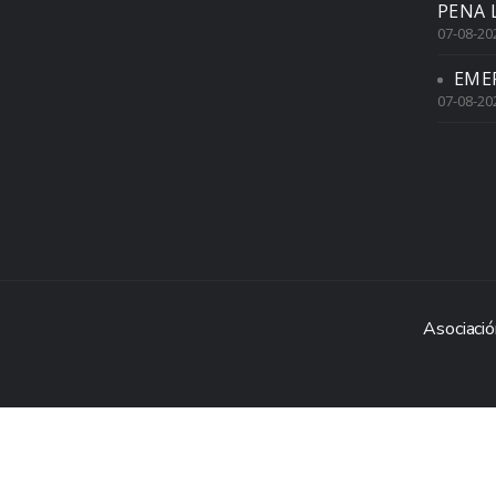
PENA 
07-08-20
EME
07-08-20
Asociació