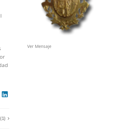
l
Ver Mensaje
s
or
idad
(1)