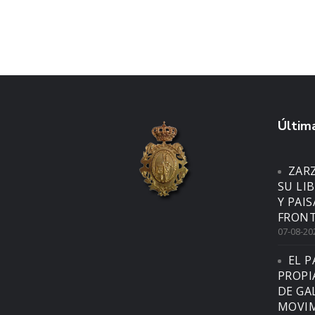
Última
ZAR
SU LI
Y PAI
FRONT
07-08-20
EL P
PROPI
DE GA
MOVIM