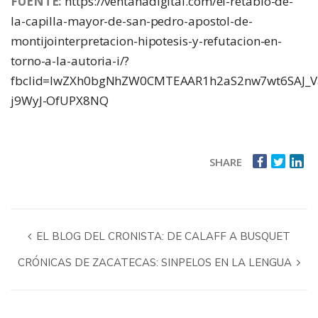
FUENTE:
https://ventanadigital.com/el-retablo-de-
la-capilla-mayor-de-san-pedro-apostol-de-
montijointerpretacion-hipotesis-y-refutacion-en-
torno-a-la-autoria-i/?
fbclid=IwZXh0bgNhZW0CMTEAAR1h2aS2nw7wt6SAJ_Va8
j9WyJ-OfUPX8NQ
SHARE
EL BLOG DEL CRONISTA: DE CALAFF A BUSQUET
CRÓNICAS DE ZACATECAS: SINPELOS EN LA LENGUA