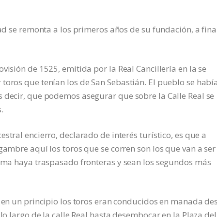
dad se remonta a los primeros años de su fundación, a fina
visión de 1525, emitida por la Real Cancillería en la se
toros que tenían los de San Sebastián. El pueblo se habí
s decir, que podemos asegurar que sobre la Calle Real se
.
stral encierro, declarado de interés turístico, es que a
gambre aquí los toros que se corren son los que van a ser
 fama haya traspasado fronteras y sean los segundos más
, en un principio los toros eran conducidos en manada de
 lo largo de la calle Real hasta desembocar en la Plaza del