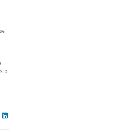
 se
e
e la