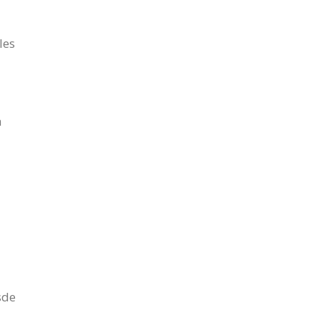
les
a
sde