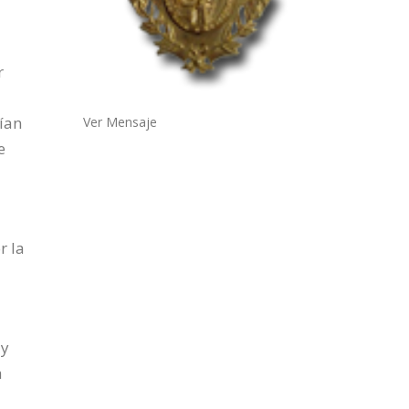
r
nían
Ver Mensaje
e
r la
 y
a