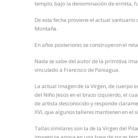
templo, bajo la denominación de ermita, f
De esta fecha proviene el actual santuario
Montaña.
En años posteriores se construyeron el retabl
Nada se sabe del autor de la primitiva ima
vinculado a Francisco de Paniagua.
La actual imagen de la Virgen, de cuerpo e
del Niño Jesús en el brazo izquierdo, el cua
de artista desconocido y responde claramen
XVI, que algunos talleres mantienen en el si
Tallas similares son la de la Virgen del Pi
imagen se apoya en una base de rocas term