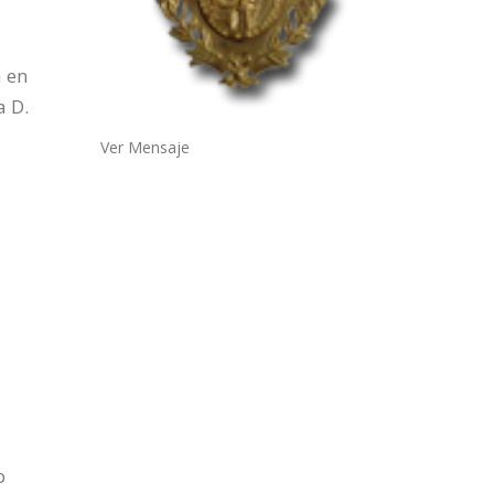
a en
a D.
Ver Mensaje
o