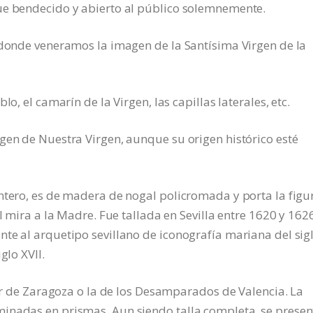
ue bendecido y abierto al público solemnemente.
 donde veneramos la imagen de la Santísima Virgen de la
o, el camarín de la Virgen, las capillas laterales, etc.
gen de Nuestra Virgen, aunque su origen histórico esté
ntero, es de madera de nogal policromada y porta la figu
l mira a la Madre. Fue tallada en Sevilla entre 1620 y 1626
te al arquetipo sevillano de iconografía mariana del sig
glo XVII.
lar de Zaragoza o la de los Desamparados de Valencia. La
inadas en prismas. Aun siendo talla completa, se presen