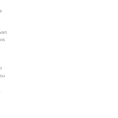
e
 van
nos
l
 su
.