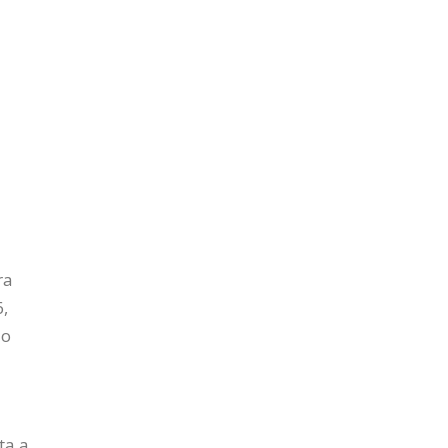
ra
,
lo
ta a