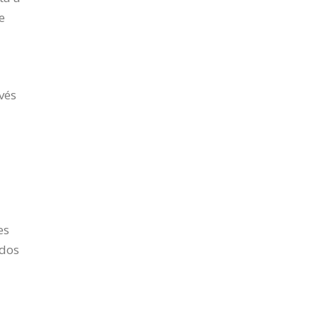
e
vés
es
odos