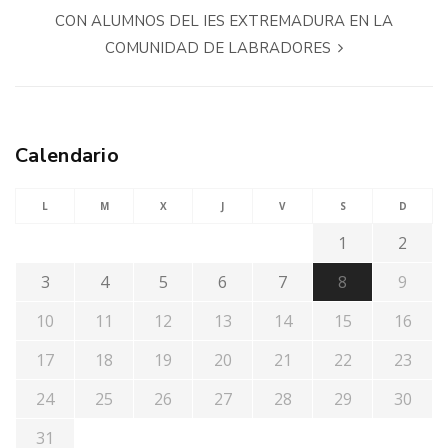
CON ALUMNOS DEL IES EXTREMADURA EN LA
COMUNIDAD DE LABRADORES
Calendario
L
M
X
J
V
S
D
1
2
3
4
5
6
7
8
9
10
11
12
13
14
15
16
17
18
19
20
21
22
23
24
25
26
27
28
29
30
31