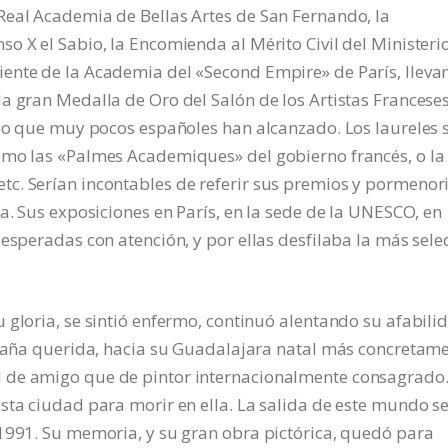
Real Academia de Bellas Artes de San Fernando, la
o X el Sabio, la Encomienda al Mérito Civil del Ministeri
ente de la Academia del «Second Empire» de París, lleva
a gran Medalla de Oro del Salón de los Artistas Francese
feo que muy pocos españoles han alcanzado. Los laureles 
omo las «Palmes Academiques» del gobierno francés, o la
c. Serían incontables de referir sus premios y pormenor
a. Sus exposiciones en París, en la sede de la UNESCO, en
esperadas con atención, y por ellas desfilaba la más sele
 gloria, se sintió enfermo, continuó alentando su afabili
spaña querida, hacia su Guadalajara natal más concretame
 de amigo que de pintor internacionalmente consagrado.
sta ciudad para morir en ella. La salida de este mundo s
 1991. Su memoria, y su gran obra pictórica, quedó para