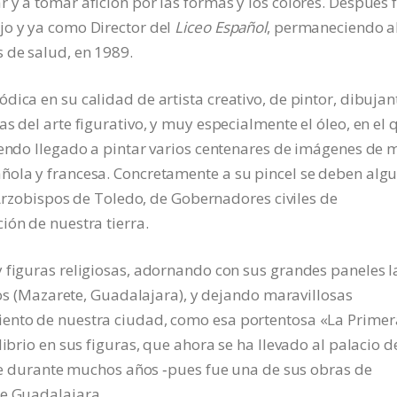
 y a tomar afición por las formas y los colores. Después 
jo y ya como Director del
Liceo Español
, permaneciendo al
 de salud, en 1989.
ica en su calidad de artista creativo, de pintor, dibujan
s del arte figurativo, y muy especialmente el óleo, en el 
iendo llegado a pintar varios centenares de imágenes de 
ñola y francesa. Concretamente a su pincel se deben alg
e Arzobispos de Toledo, de Gobernadores civiles de
ión de nuestra tierra.
 figuras religiosas, adornando con sus grandes paneles l
llos (Mazarete, Guadalajara), y dejando maravillosas
iento de nuestra ciudad, como esa portentosa «La Primer
ibrio en sus figuras, que ahora se ha llevado al palacio d
 que durante muchos años ‑pues fue una de sus obras de
de Guadalajara.