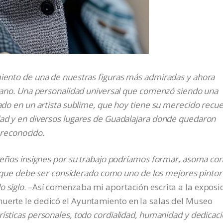
miento de una de nuestras figuras más admiradas y ahora
Lozano. Una personalidad universal que comenzó siendo una
jado en un artista sublime, que hoy tiene su merecido recu
dad y en diversos lugares de Guadalajara donde quedaron
n reconocido.
rreños insignes por su trabajo podríamos formar, asoma co
lo, que debe ser considerado como uno de los mejores pinto
o siglo
. –Así comenzaba mi aportación escrita a la exposi
muerte le dedicó el Ayuntamiento en la salas del Museo
rísticas personales, todo cordialidad, humanidad y dedicac