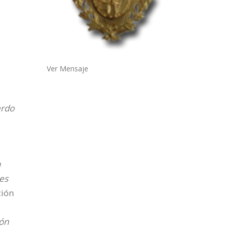
Ver Mensaje
erdo
n
res
ción
ión