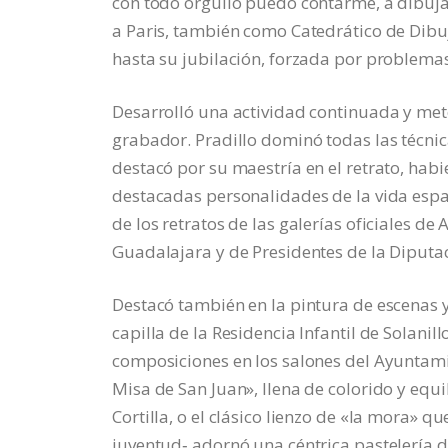
con todo orgullo puedo contarme, a dibujar
a Paris, también como Catedrático de Dibu
hasta su jubilación, forzada por problemas
Desarrolló una actividad continuada y metód
grabador. Pradillo dominó todas las técnica
destacó por su maestría en el retrato, hab
destacadas personalidades de la vida espa
de los retratos de las galerías oficiales d
Guadalajara y de Presidentes de la Diputac
Destacó también en la pintura de escenas y
capilla de la Residencia Infantil de Solani
composiciones en los salones del Ayuntam
Misa de San Juan», llena de colorido y equil
Cortilla, o el clásico lienzo de «la mora»
juventud‑ adornó una céntrica pastelería 