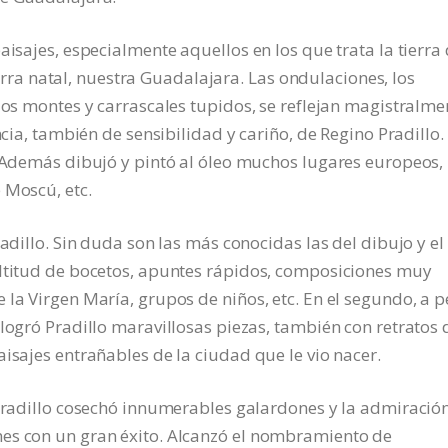
aisajes, especialmente aquellos en los que trata la tierra
tierra natal, nuestra Guadalajara. Las ondulaciones, los
 los montes y carrascales tupidos, se reflejan magistralme
ncia, también de sensibilidad y cariño, de Regino Pradillo.
. Además dibujó y pintó al óleo muchos lugares europeos,
 Moscú, etc.
radillo. Sin duda son las más conocidas las del dibujo y el
ultitud de bocetos, apuntes rápidos, composiciones muy
 la Virgen María, grupos de niños, etc. En el segundo, a p
 logró Pradillo maravillosas piezas, también con retratos 
isajes entrañables de la ciudad que le vio nacer.
 Pradillo cosechó innumerables galardones y la admiració
es con un gran éxito. Alcanzó el nombramiento de