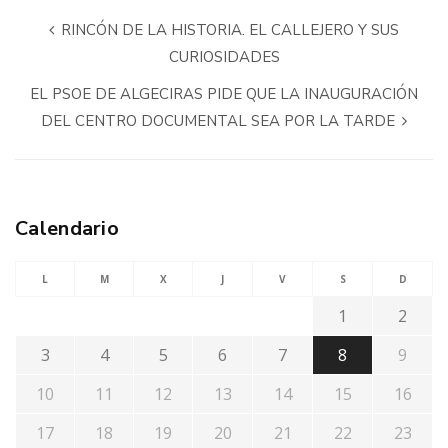
RINCÓN DE LA HISTORIA. EL CALLEJERO Y SUS
CURIOSIDADES
EL PSOE DE ALGECIRAS PIDE QUE LA INAUGURACIÓN
DEL CENTRO DOCUMENTAL SEA POR LA TARDE
Calendario
L
M
X
J
V
S
D
1
2
3
4
5
6
7
8
9
10
11
12
13
14
15
16
17
18
19
20
21
22
23