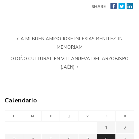
SHARE
A MI BUEN AMIGO JOSÉ IGLESIAS BENITEZ. IN
MEMORIAM
OTOÑO CULTURAL EN VILLANUEVA DEL ARZOBISPO
(JAÉN)
Calendario
L
M
X
J
V
S
D
1
2