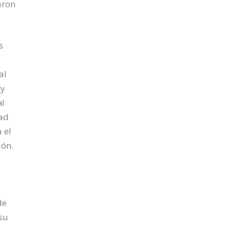
aron
s
al
 y
al
dad
 el
ión.
de
 su