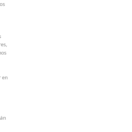
los
s
res,
nos
r en
tán