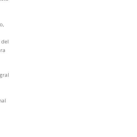
o,
 del
era
gral
nal