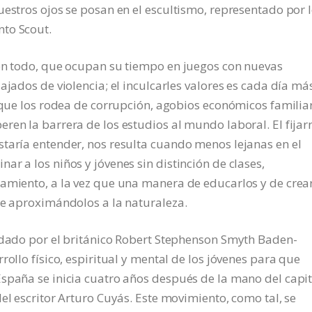
uestros ojos se posan en el escultismo, representado por 
nto Scout.
nen todo, que ocupan su tiempo en juegos con nuevas
ajados de violencia; el inculcarles valores es cada día má
e que los rodea de corrupción, agobios económicos familia
ren la barrera de los estudios al mundo laboral. El fijar
staría entender, nos resulta cuando menos lejanas en el
r a los niños y jóvenes sin distinción de clases,
tamiento, a la vez que una manera de educarlos y de crea
re aproximándolos a la naturaleza.
undado por el británico Robert Stephenson Smyth Baden-
rollo físico, espiritual y mental de los jóvenes para que
España se inicia cuatro años después de la mano del capi
el escritor Arturo Cuyás. Este movimiento, como tal, se