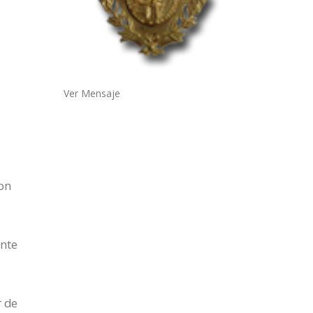
Ver Mensaje
con
d
a
ante
l
r de