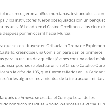
riolanas recogieron a niños murcianos, invitándolos a co
Tropa y los instructores fueron obsequiados con un banquet
ios un café helado en el Casino Orcelitano, a las cinco de
a después por ferrocarril hacia Murcia.
ara que se constituyese en Orihuela la Tropa de Explorado
 Castelló, creándose una Comisión para dar los primeros
tas para la recluta de aquellos jóvenes con una edad mín
as inscripciones se efectuaron en el Círculo Católico Obre
lcanzó la cifra de 105, que fueron tallados en La Caridad 
enseñarles algunos movimientos de la instrucción militar,
Marqués de Arneva, se creaba el Consejo Local de los
dido por dicho marqués, Adolfo Wandosell Calvache. El r