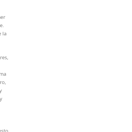
mer
e.
 la
res,
ima
ro,
y
 y
esto