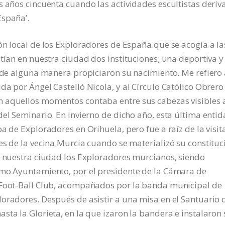
s años cincuenta cuando las actividades escultistas deriv
España’.
ón local de los Exploradores de España que se acogía a la
tían en nuestra ciudad dos instituciones; una deportiva y
e de alguna manera propiciaron su nacimiento. Me refiero 
a por Ángel Castelló Nicola, y al Círculo Católico Obrero
 aquellos momentos contaba entre sus cabezas visibles 
del Seminario. En invierno de dicho año, esta última enti
a de Exploradores en Orihuela, pero fue a raíz de la visita
es de la vecina Murcia cuando se materializó su constituc
a nuestra ciudad los Exploradores murcianos, siendo
imo Ayuntamiento, por el presidente de la Cámara de
 Foot-Ball Club, acompañados por la banda municipal de
oradores. Después de asistir a una misa en el Santuario 
sta la Glorieta, en la que izaron la bandera e instalaron