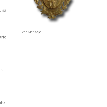
 una
Ver Mensaje
ario
as
nto