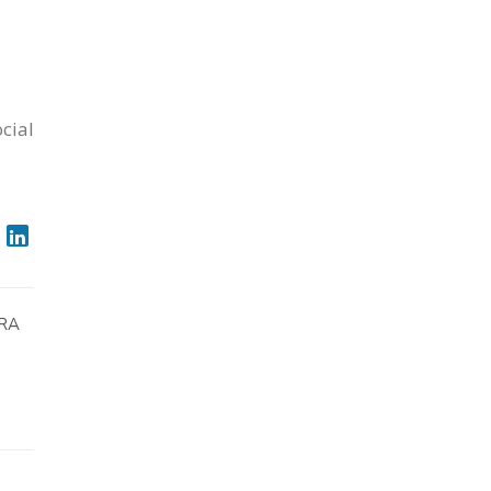
cial
ARA