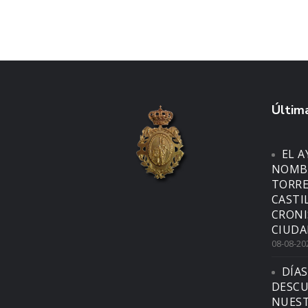
Última
EL 
NOMBR
TORRE
CASTI
CRONI
CIUDA
08-08-20
DÍAS
DESCU
NUEST