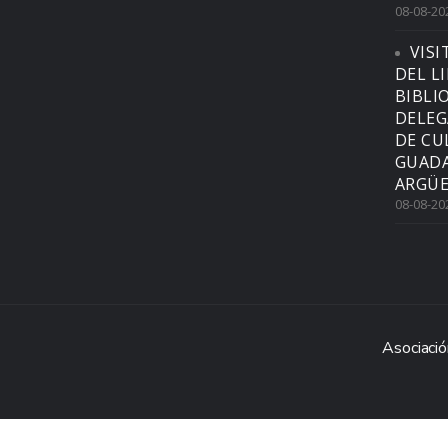
08-08-20
VISI
DEL L
BIBLI
DELEG
DE CU
GUADA
ARGÜE
08-08-20
Asociació