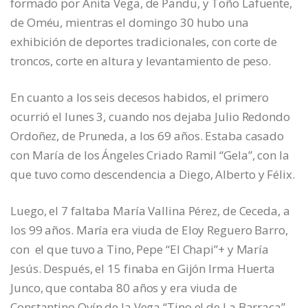
formado por Anita Vega, de Pandu, y Toño Lafuente,
de Oméu, mientras el domingo 30 hubo una
exhibición de deportes tradicionales, con corte de
troncos, corte en altura y levantamiento de peso.
En cuanto a los seis decesos habidos, el primero
ocurrió el lunes 3, cuando nos dejaba Julio Redondo
Ordoñez, de Pruneda, a los 69 años. Estaba casado
con María de los Ángeles Criado Ramil “Gela”, con la
que tuvo como descendencia a Diego, Alberto y Félix.
Luego, el 7 faltaba María Vallina Pérez, de Ceceda, a
los 99 años. María era viuda de Eloy Reguero Barro,
con el que tuvo a Tino, Pepe “El Chapi”+ y María
Jesús. Después, el 15 finaba en Gijón Irma Huerta
Junco, que contaba 80 años y era viuda de
Constantino Ovín de la Vega “Tino el de La Barraca”,