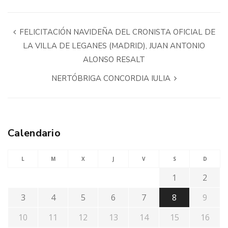
FELICITACIÓN NAVIDEÑA DEL CRONISTA OFICIAL DE
LA VILLA DE LEGANES (MADRID), JUAN ANTONIO
ALONSO RESALT
NERTÓBRIGA CONCORDIA IULIA
Calendario
L
M
X
J
V
S
D
1
2
3
4
5
6
7
8
9
10
11
12
13
14
15
16