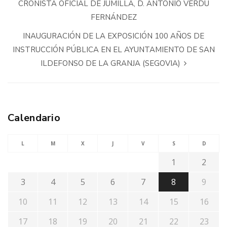
CRONISTA OFICIAL DE JUMILLA, D. ANTONIO VERDÚ
FERNÁNDEZ
INAUGURACIÓN DE LA EXPOSICIÓN 100 AÑOS DE
INSTRUCCIÓN PÚBLICA EN EL AYUNTAMIENTO DE SAN
ILDEFONSO DE LA GRANJA (SEGOVIA)
Calendario
L
M
X
J
V
S
D
1
2
3
4
5
6
7
8
9
10
11
12
13
14
15
16
17
18
19
20
21
22
23