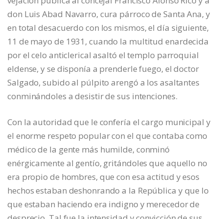
vejación pública al concejal Francisco Alonso Rico y a
don Luis Abad Navarro, cura párroco de Santa Ana, y
en total desacuerdo con los mismos, el día siguiente,
11 de mayo de 1931, cuando la multitud enardecida
por el celo anticlerical asaltó el templo parroquial
eldense, y se disponía a prenderle fuego, el doctor
Salgado, subido al púlpito arengó a los asaltantes
conminándoles a desistir de sus intenciones.
Con la autoridad que le confería el cargo municipal y
el enorme respeto popular con el que contaba como
médico de la gente más humilde, conminó
enérgicamente al gentío, gritándoles que aquello no
era propio de hombres, que con esa actitud y esos
hechos estaban deshonrando a la República y que lo
que estaban haciendo era indigno y merecedor de
desprecio. Tal fue la intensidad y convicción de sus