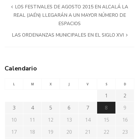
LOS FESTIVALES DE AGOSTO 2015 EN ALCALÁ LA
REAL (JAÉN) LLEGARÁN A UN MAYOR NÚMERO DE
ESPACIOS
LAS ORDENANZAS MUNICIPALES EN EL SIGLO XVI
Calendario
L
M
X
J
V
S
D
1
2
3
4
5
6
7
8
9
10
11
12
13
14
15
16
17
18
19
20
21
22
23