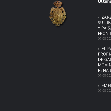
Última
ZAR
SU LI
Y PAI
FRONT
07-08-20
EL P
PROPI
DE GA
MOVIM
PENA 
07-08-20
EME
07-08-20