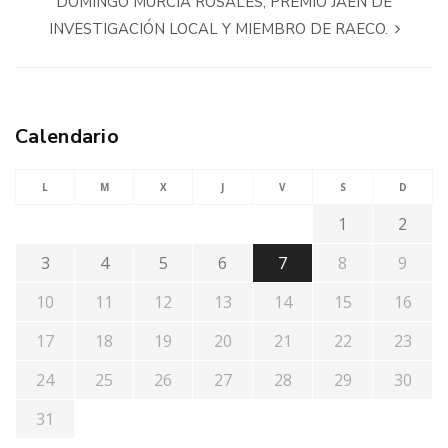
DOMINGO MURCIA ROSALES, PREMIO JAÉN DE
INVESTIGACIÓN LOCAL Y MIEMBRO DE RAECO.
Calendario
L
M
X
J
V
S
D
1
2
3
4
5
6
7
8
9
10
11
12
13
14
15
16
17
18
19
20
21
22
23
24
25
26
27
28
29
30
31