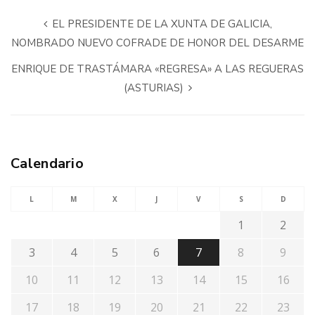
EL PRESIDENTE DE LA XUNTA DE GALICIA,
NOMBRADO NUEVO COFRADE DE HONOR DEL DESARME
ENRIQUE DE TRASTÁMARA «REGRESA» A LAS REGUERAS
(ASTURIAS)
Calendario
L
M
X
J
V
S
D
1
2
3
4
5
6
7
8
9
10
11
12
13
14
15
16
17
18
19
20
21
22
23