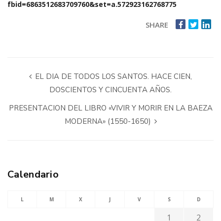
fbid=6863512683709760&set=a.572923162768775
SHARE
EL DIA DE TODOS LOS SANTOS. HACE CIEN,
DOSCIENTOS Y CINCUENTA AÑOS.
PRESENTACION DEL LIBRO «VIVIR Y MORIR EN LA BAEZA
MODERNA» (1550-1650)
Calendario
L
M
X
J
V
S
D
1
2