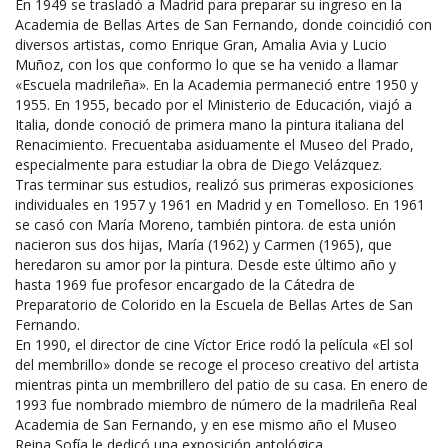
En 1949 se trasladó a Madrid para preparar su ingreso en la
Academia de Bellas Artes de San Fernando, donde coincidió con
diversos artistas, como Enrique Gran, Amalia Avia y Lucio
Muñoz, con los que conformo lo que se ha venido a llamar
«Escuela madrileña». En la Academia permaneció entre 1950 y
1955. En 1955, becado por el Ministerio de Educación, viajó a
Italia, donde conoció de primera mano la pintura italiana del
Renacimiento. Frecuentaba asiduamente el Museo del Prado,
especialmente para estudiar la obra de Diego Velázquez.
Tras terminar sus estudios, realizó sus primeras exposiciones
individuales en 1957 y 1961 en Madrid y en Tomelloso. En 1961
se casó con María Moreno, también pintora. de esta unión
nacieron sus dos hijas, María (1962) y Carmen (1965), que
heredaron su amor por la pintura. Desde este último año y
hasta 1969 fue profesor encargado de la Cátedra de
Preparatorio de Colorido en la Escuela de Bellas Artes de San
Fernando.
En 1990, el director de cine Víctor Erice rodó la película «El sol
del membrillo» donde se recoge el proceso creativo del artista
mientras pinta un membrillero del patio de su casa. En enero de
1993 fue nombrado miembro de número de la madrileña Real
Academia de San Fernando, y en ese mismo año el Museo
Reina Sofía le dedicó una exposición antológica.