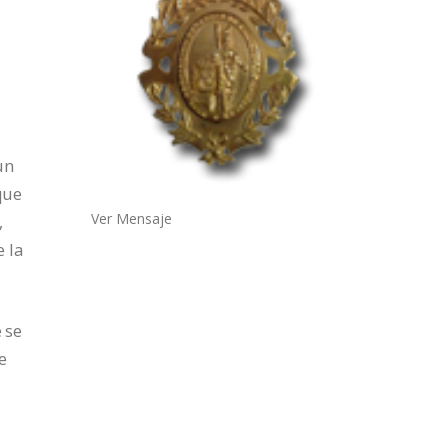
un
que
Ver Mensaje
,
e la
e se
e