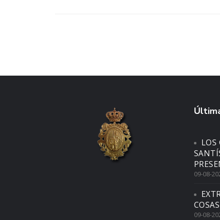
Última
LOS 
SANTÍ
PRESE
09-08-20
EXTR
COSAS
09-08-20