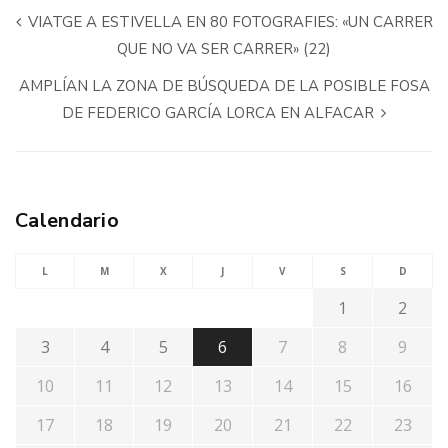
VIATGE A ESTIVELLA EN 80 FOTOGRAFIES: «UN CARRER
QUE NO VA SER CARRER» (22)
AMPLÍAN LA ZONA DE BÚSQUEDA DE LA POSIBLE FOSA
DE FEDERICO GARCÍA LORCA EN ALFACAR
Calendario
L
M
X
J
V
S
D
1
2
3
4
5
6
7
8
9
10
11
12
13
14
15
16
17
18
19
20
21
22
23