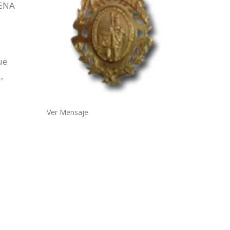
SENA
ue
,
Ver Mensaje