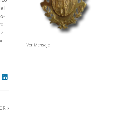
del
jo-
ro
22
or
Ver Mensaje
DOR