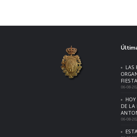
Última
LAS 
ORGAN
FIEST
06-08-20
HOY
DE LA
ANTON
06-08-20
EST