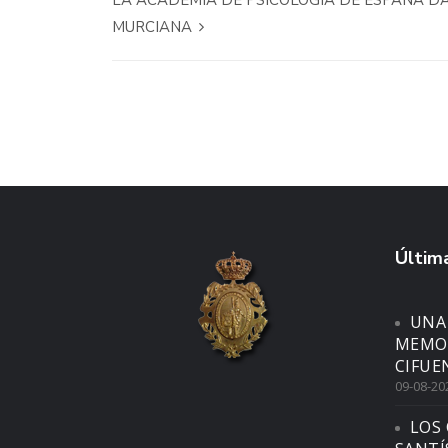
LA ACADEMIA DE PSICOLOGÍA DE ESPAÑA D
MURCIANA
Última
UNA
MEMOR
CIFUE
09-08-20
LOS 