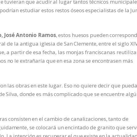
e tuvieran que acudir al lugar tantos técnicos municipale
drían estudiar estos restos óseos especialistas de la Ju
llo, José Antonio Ramos
, estos huesos pueden correspond
al de la antigua iglesia de San Clemente, entre el siglo XI
e, a partir de esa fecha, las monjas franciscanas reutiliz
os no le extrañaría que en esa zona se encontrasen más
ron las obras en este lugar. Eso no quiere decir que pued
 de Silva, donde es más complicado que se encuentre alg
as consisten en el cambio de canalizaciones, tanto de
uidamente, se colocará un encintado de granito que serv
. La intención es recuperar el que existe en la actualidad