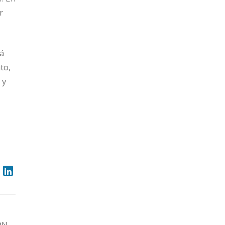
r
tá
to,
 y