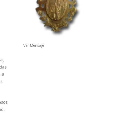
Ver Mensaje
a,
adas
 la
os
esos
mo,