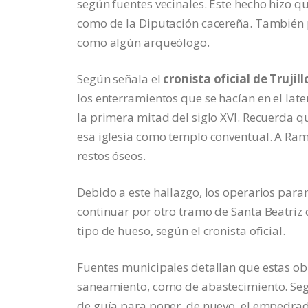
según fuentes vecinales. Este hecho hizo qu
como de la Diputación cacereña. También po
como algún arqueólogo.
Según señala el
cronista oficial de Truji
los enterramientos que se hacían en el later
la primera mitad del siglo XVI. Recuerda qu
esa iglesia como templo conventual. A Ram
restos óseos.
Debido a este hallazgo, los operarios para
continuar por otro tramo de Santa Beatriz
tipo de hueso, según el cronista oficial.
Fuentes municipales detallan que estas obr
saneamiento, como de abastecimiento. Seg
de guía para poner, de nuevo, el empedrado