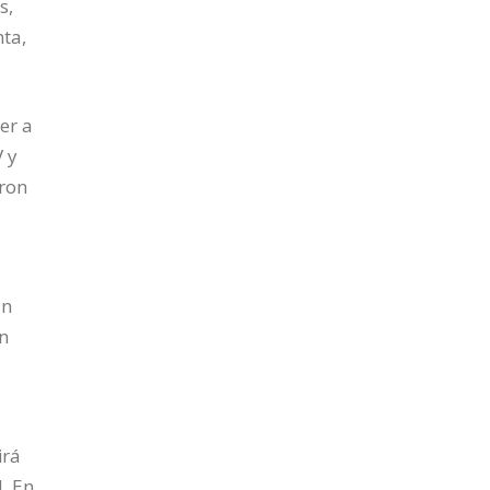
s,
nta,
er a
V y
aron
an
ún
irá
. En