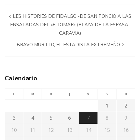
LES HISTORIES DE FIDALGO -DE SAN PONCIO A LAS
ENSALADAS DEL «FITOMAR» (PLAYA DE LA ESPASA-
CARAVIA)
BRAVO MURILLO, EL ESTADISTA EXTREMEÑO
Calendario
L
M
X
J
V
S
D
1
2
3
4
5
6
7
8
9
10
11
12
13
14
15
16