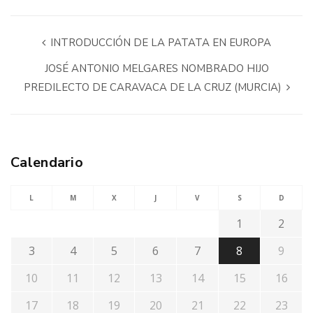
INTRODUCCIÓN DE LA PATATA EN EUROPA
JOSÉ ANTONIO MELGARES NOMBRADO HIJO
PREDILECTO DE CARAVACA DE LA CRUZ (MURCIA)
Calendario
L
M
X
J
V
S
D
1
2
3
4
5
6
7
8
9
10
11
12
13
14
15
16
17
18
19
20
21
22
23