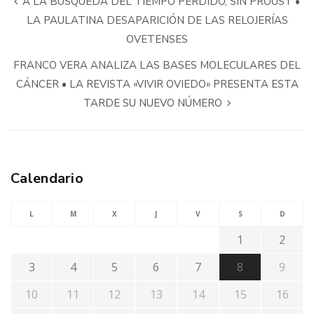
A LA BÚSQUEDA DEL TIEMPO PERDIDO, SIN PROUST •
LA PAULATINA DESAPARICIÓN DE LAS RELOJERÍAS
OVETENSES
FRANCO VERA ANALIZA LAS BASES MOLECULARES DEL
CÁNCER • LA REVISTA «VIVIR OVIEDO» PRESENTA ESTA
TARDE SU NUEVO NÚMERO
Calendario
L
M
X
J
V
S
D
1
2
3
4
5
6
7
8
9
10
11
12
13
14
15
16